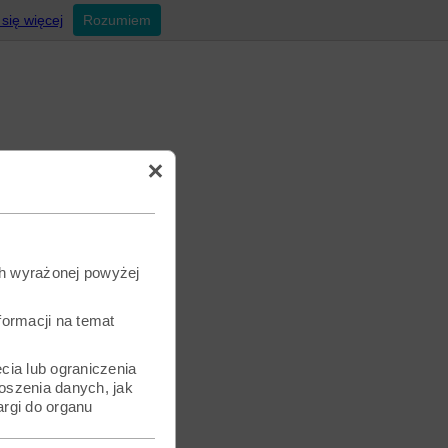
się więcej
Rozumiem
h wyrażonej powyżej
formacji na temat
cia lub ograniczenia
oszenia danych, jak
rgi do organu