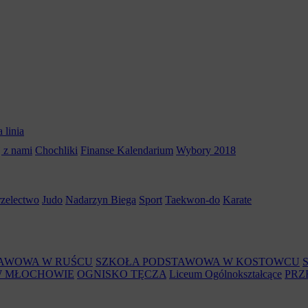
 linia
 z nami
Chochliki
Finanse
Kalendarium
Wybory 2018
rzelectwo
Judo
Nadarzyn Biega
Sport
Taekwon-do
Karate
TAWOWA W RUŚCU
SZKOŁA PODSTAWOWA W KOSTOWCU
W MŁOCHOWIE
OGNISKO TĘCZA
Liceum Ogólnokształcące
PRZ