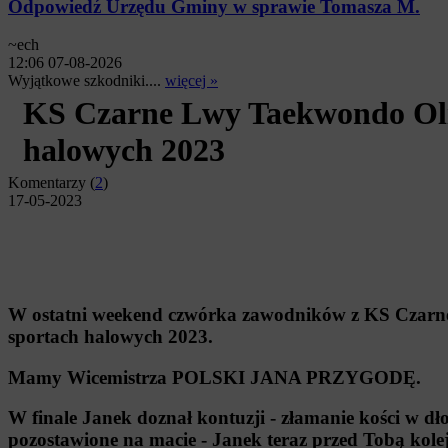
Odpowiedź Urzędu Gminy w sprawie Tomasza M.
~ech
12:06 07-08-2026
Wyjątkowe szkodniki....
więcej »
KS Czarne Lwy Taekwondo Oli
halowych 2023
Komentarzy (
2
)
17-05-2023
W ostatni weekend czwórka zawodników z KS Czarne
sportach halowych 2023.
Mamy Wicemistrza POLSKI JANA PRZYGODĘ.
W finale Janek doznał kontuzji - złamanie kości w dł
pozostawione na macie - Janek teraz przed Tobą kole