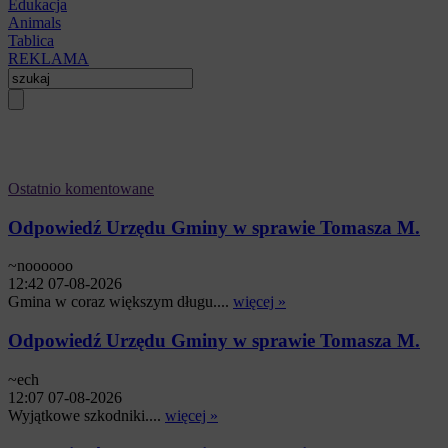
Edukacja
Animals
Tablica
REKLAMA
Ostatnio komentowane
Odpowiedź Urzędu Gminy w sprawie Tomasza M.
~noooooo
12:42 07-08-2026
Gmina w coraz większym długu....
więcej »
Odpowiedź Urzędu Gminy w sprawie Tomasza M.
~ech
12:07 07-08-2026
Wyjątkowe szkodniki....
więcej »