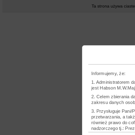
Ta strona używa ciaste
Informujemy, że:
1. Administratorem 
jest Habson M.W.Maje
2. Celem zbierania d
zakresu danych osobo
3. Przysługuje Pani/
przetwarzania, a tak
również prawo do co
nadzorczego tj.: Pr