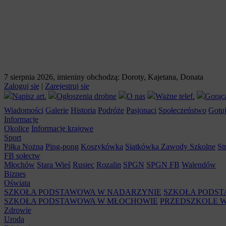
7 sierpnia 2026, imieniny obchodzą: Doroty, Kajetana, Donata
Zaloguj się
|
Zarejestruj się
Napisz art.
Ogłoszenia drobne
O nas
Ważne telef.
Gorąca
Wiadomości
Galerie
Historia
Podróże
Pasjonaci
Społeczeństwo
Gotuj
Informacje
Okolice
Informacje krajowe
Sport
Piłka Nożna
Ping-pong
Koszykówka
Siatkówka
Zawody Szkolne
St
FB sołectw
Młochów
Stara Wieś
Rusiec
Rozalin
SPGN
SPGN FB
Walendów
Biznes
Oświata
SZKOŁA PODSTAWOWA W NADARZYNIE
SZKOŁA PODS
SZKOŁA PODSTAWOWA W MŁOCHOWIE
PRZEDSZKOLE 
Zdrowie
Uroda