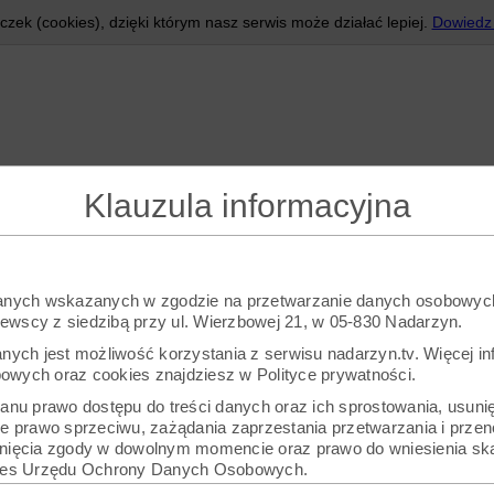
czek (cookies), dzięki którym nasz serwis może działać lepiej.
Dowiedz 
Klauzula informacyjna
danych wskazanych w zgodzie na przetwarzanie danych osobowyc
wscy z siedzibą przy ul. Wierzbowej 21, w 05-830 Nadarzyn.
anych jest możliwość korzystania z serwisu nadarzyn.tv. Więcej in
wych oraz cookies znajdziesz w Polityce prywatności.
Panu prawo dostępu do treści danych oraz ich sprostowania, usunię
że prawo sprzeciwu, zażądania zaprzestania przetwarzania i przen
fnięcia zgody w dowolnym momencie oraz prawo do wniesienia ska
ezes Urzędu Ochrony Danych Osobowych.