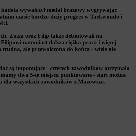
i kadeta wywalczył medal brązowy wygrywając
tatnim czasie bardzo duży progres w Taekwondo i
ski.
ch. Zuzia oraz Filip także debiutowali na
 Filipowi natomiast dalsza ciężka praca i więcej
trudna, ale przewalczona do końca - wiele nie
ać są imponujące - czterech zawodników otrzymało
e mamy dwa 5-te miejsca punktowane - start można
wa dla wszystkich zawodników z Mazowsza.