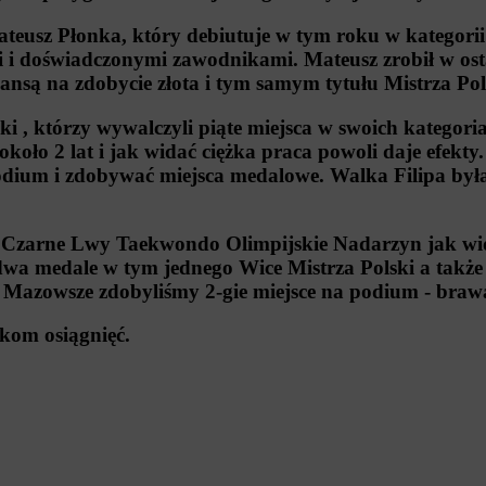
usz Płonka, który debiutuje w tym roku w kategori
i i doświadczonymi zawodnikami. Mateusz zrobił w os
zansą na zdobycie złota i tym samym tytułu Mistrza Pol
i , którzy wywalczyli piąte miejsca w swoich kategoria
oło 2 lat i jak widać ciężka praca powoli daje efekty.
dium i zdobywać miejsca medalowe. Walka Filipa była 
 Czarne Lwy Taekwondo Olimpijskie Nadarzyn jak wid
 dwa medale w tym jednego Wice Mistrza Polski a takż
ko Mazowsze zdobyliśmy 2-gie miejsce na podium - bra
m osiągnięć.