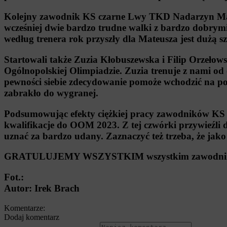
Kolejny zawodnik KS czarne Lwy TKD Nadarzyn Mate
wcześniej dwie bardzo trudne walki z bardzo dobrym
według trenera rok przyszły dla Mateusza jest dużą s
Startowali także Zuzia Kłobuszewska i Filip Orzełowsk
Ogólnopolskiej Olimpiadzie. Zuzia trenuje z nami od ok
pewności siebie zdecydowanie pomoże wchodzić na po
zabrakło do wygranej.
Podsumowując efekty ciężkiej pracy zawodników KS
kwalifikacje do OOM 2023. Z tej czwórki przywieźli
uznać za bardzo udany. Zaznaczyć też trzeba, że ja
GRATULUJEMY WSZYSTKIM wszystkim zawodniko
Fot.:
Autor:
Irek Brach
Komentarze:
Dodaj komentarz